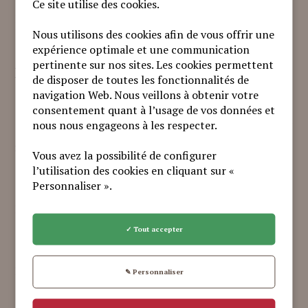
confère la priorité sur la vente grâce au droit de
Ce site utilise des cookies.
préemption. Toutefois, certains agriculteurs, et
particulièrement les plus jeunes, ne peuvent pas, ou ne
Nous utilisons des cookies afin de vous offrir une
souhaitent pas être propriétaires de leur foncier.
expérience optimale et une communication
pertinente sur nos sites. Les cookies permettent
Ainsi, le cabinet est à la recherche d’investisseurs
voulant diversifier leur patrimoine vers des actifs qui
de disposer de toutes les fonctionnalités de
génèrent peu de risque financier. Par ailleurs, les terres
navigation Web. Nous veillons à obtenir votre
agricoles confèrent à leur propriétaire, dans le cadre
consentement quant à l’usage de vos données et
d’un bail rural à long terme, des avantages fiscaux
nous nous engageons à les respecter.
successoraux et une réduction d’assiette de l’IFI
importante.
Vous avez la possibilité de configurer
l’utilisation des cookies en cliquant sur «
Personnaliser ».
Pour votre information,
nous disposons
actuellement de terres à vendre
sur les
✓ Tout accepter
départements de la Mayenne (53), des Côtes d’Armor
(22) et de l’Eure (27).
Les surfaces varient entre 20 hectares et 100 hectares.
✎ Personnaliser