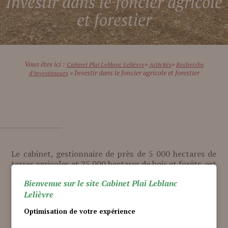
Investir dans le foncier agricole
et forestier
Vous êtes ici :
»
»
Cabinet Plai Leblanc Lelièvre
Activités
Recherche
» Investir dans le foncier agricole et forestier
d’investisseurs
Le cabinet, gestionnaire de près de 5 000 hectares de
terres agricoles et 25 000 hectares de bois et forêts, est
l’intermédiaire de transactions foncières rurales et
Bienvenue sur le site Cabinet Plai Leblanc
forestières.
Lelièvre
Bien souvent, les terres agricoles font directement
l’objet d’une acquisition par le preneur en place grâce
Optimisation de votre expérience
au statut du fermage très protecteur du fermier qui lui